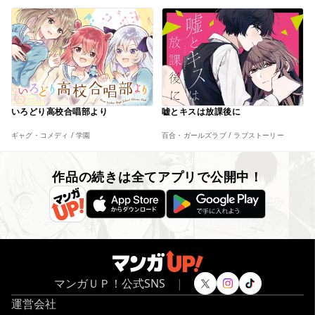
いろどり高校合唱部より
嘘とキスは放課後に
ギャグ・コメディ / 学園
百合・ガールズラブ / ラブストーリー
作品の続きは全てアプリで公開中！
マンガＵＰ！公式SNS
|
運営会社