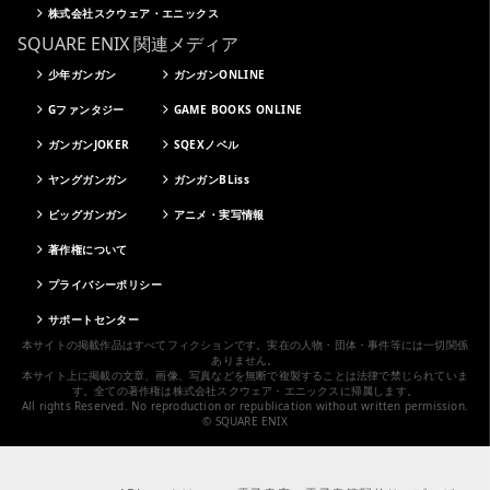
株式会社スクウェア・エニックス
SQUARE ENIX 関連メディア
少年ガンガン
ガンガンONLINE
Gファンタジー
GAME BOOKS ONLINE
ガンガンJOKER
SQEXノベル
ヤングガンガン
ガンガンBLiss
ビッグガンガン
アニメ・実写情報
著作権について
プライバシーポリシー
サポートセンター
本サイトの掲載作品はすべてフィクションです。実在の人物・団体・事件等には一切関係
ありません。
本サイト上に掲載の文章、画像、写真などを無断で複製することは法律で禁じられていま
す。全ての著作権は株式会社スクウェア・エニックスに帰属します。
All rights Reserved. No reproduction or republication without written permission.
© SQUARE ENIX