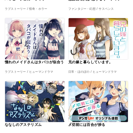
ラブストーリー / 怪奇・ホラー
ファンタジー・幻想 / サスペンス
憧れのメイドさんはタバコが似合う
兄の嫁と暮らしています。
ラブストーリー / ヒューマンドラマ
日常・ほのぼの / ヒューマンドラマ
ななしのアステリズム
〆切前には百合が捗る