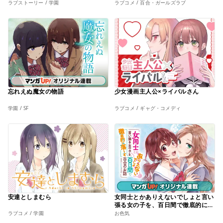
ラブストーリー / 学園
ラブコメ / 百合・ガールズラブ
忘れえぬ魔女の物語
少女漫画主人公×ライバルさん
学園 / SF
ラブコメ / ギャグ・コメディ
安達としまむら
女同士とかありえないでしょと言い
張る女の子を、百日間で徹底的に落
とす百合のお話
ラブコメ / 学園
お色気