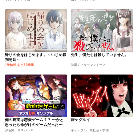
帰りの会をはじめます。～いじめ裁
先生、僕たちは殺していません。
判開廷～
1巻無料:あと22時間
学園 / ヒューマンドラマ
俺の現実は恋愛ゲーム？？ 〜かと
賭ケグルイ
思ったら命がけのゲームだった〜
お色気 / サスペンス
ギャンブル・裏社会 / 学園