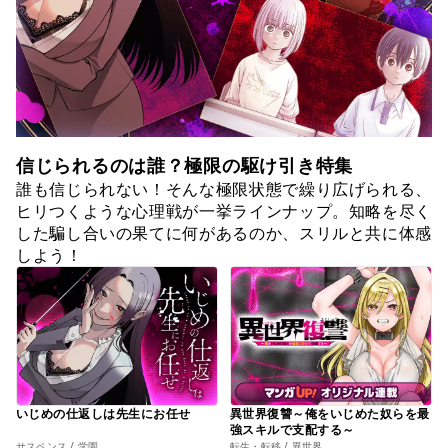
信じられるのは誰？極限の駆け引き特集
誰も信じられない！そんな極限状態で繰り広げられる、
ヒリつくような心理戦が一挙ラインナップ。知略を尽く
した騙し合いの果てに何があるのか、スリルと共に体感
しよう！
いじめの仕返しは先生にお任せ
異世界復讐～俺をいじめた奴らを最
強スキルで支配する～
サスペンス / 学園
転生・転移 / 異世界