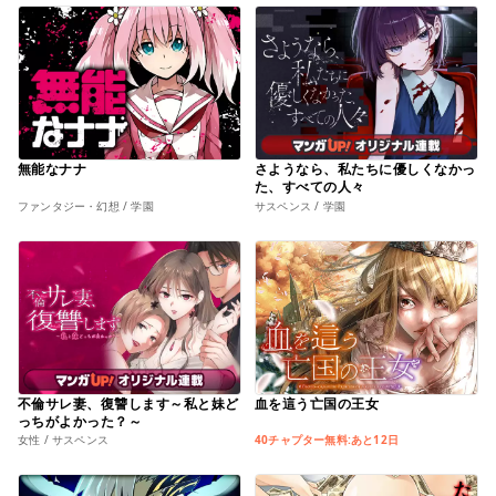
無能なナナ
さようなら、私たちに優しくなかっ
た、すべての人々
ファンタジー・幻想 / 学園
サスペンス / 学園
不倫サレ妻、復讐します～私と妹ど
血を這う亡国の王女
っちがよかった？～
女性 / サスペンス
40チャプター無料:あと12日