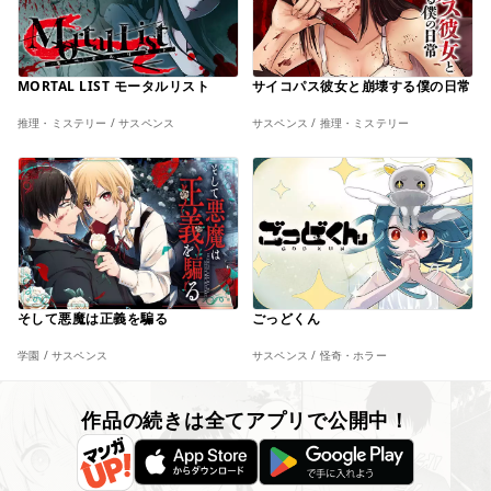
MORTAL LIST モータルリスト
サイコパス彼女と崩壊する僕の日常
推理・ミステリー / サスペンス
サスペンス / 推理・ミステリー
そして悪魔は正義を騙る
ごっどくん
学園 / サスペンス
サスペンス / 怪奇・ホラー
作品の続きは全てアプリで公開中！