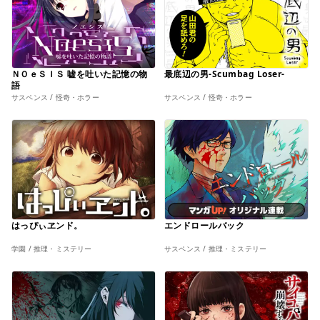
ＮＯｅＳＩＳ 嘘を吐いた記憶の物
最底辺の男-Scumbag Loser-
語
サスペンス / 怪奇・ホラー
サスペンス / 怪奇・ホラー
はっぴぃヱンド。
エンドロールバック
学園 / 推理・ミステリー
サスペンス / 推理・ミステリー