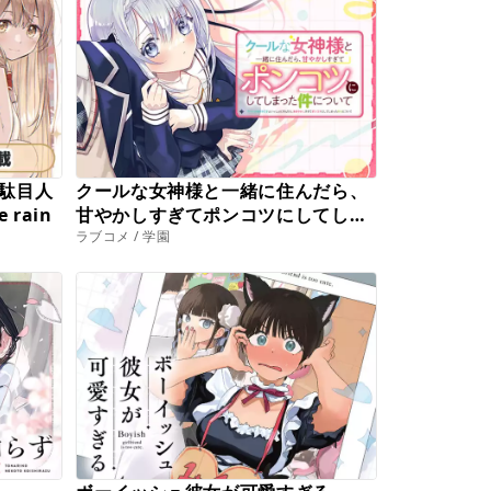
駄目人
クールな女神様と一緒に住んだら、
 rain
甘やかしすぎてポンコツにしてしま
ラブコメ / 学園
った件について