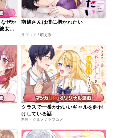
 なぜか
南條さんは僕に抱かれたい
彼女が
ラブコメ / 萌え系
クラスで一番かわいいギャルを餌付
けしている話
料理・グルメ / ラブコメ