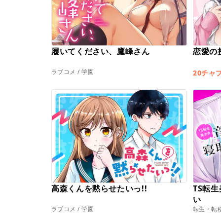
履いてください、鷹峰さん
恋愛の
ラブコメ / 学園
20チャ
高森くんを黙らせたいっ!!
TS転
い
ラブコメ / 学園
転生・転移