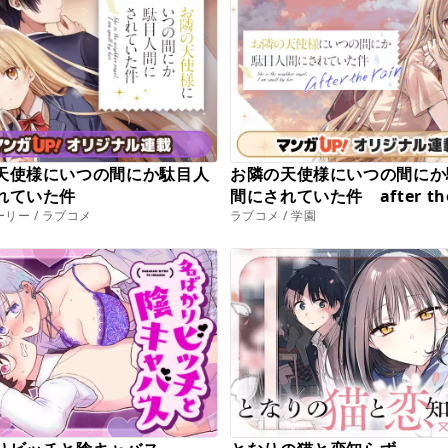
天使様にいつの間にか駄目人
お隣の天使様にいつの間にか
れていた件
間にされていた件 after the
リー / ラブコメ
ラブコメ / 学園