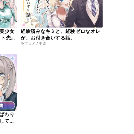
美少女
経験済みなキミと、経験ゼロなオレ
イト先の
が、お付き合いする話。
ラブコメ / 学園
すると
ばわり
して普