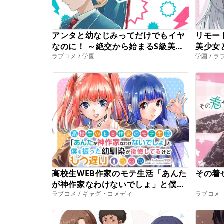
アンタと幼なじみってだけでもイヤ
リモー
なのに！ ～絶交から始まるS級美少
美少女
ラブコメ / 学園
学園 / 
女との学園成り上がり生活～
高校生WEB作家のモテ生活「あんた
その着
が神作家なわけないでしょ」と僕を
ラブコメ / ギャグ・コメディ
ラブコメ
振った幼馴染が後悔してるけどもう
遅い