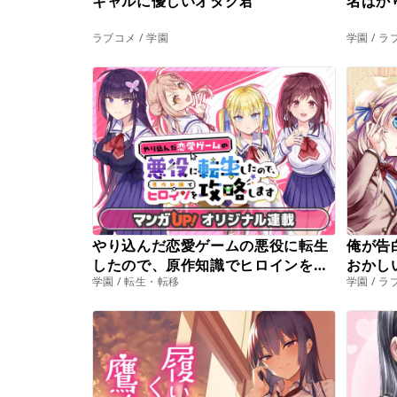
ギャルに優しいオタク君
名ばか
ラブコメ / 学園
学園 / 
やり込んだ恋愛ゲームの悪役に転生
俺が告
したので、原作知識でヒロインを攻
おかし
学園 / 転生・転移
学園 / 
略します