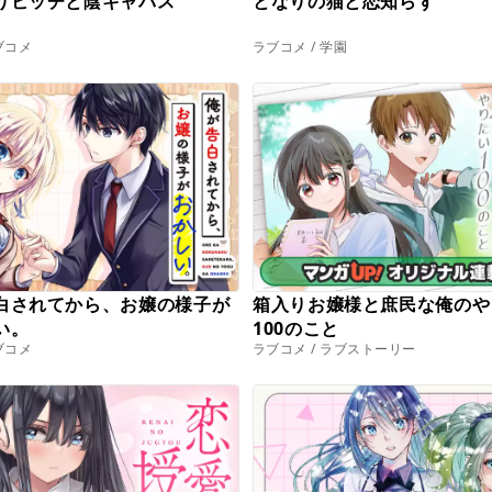
りビッチと陰キャバス
となりの猫と恋知らず
ラブコメ
ラブコメ / 学園
白されてから、お嬢の様子が
箱入りお嬢様と庶民な俺のや
い。
100のこと
ラブコメ
ラブコメ / ラブストーリー