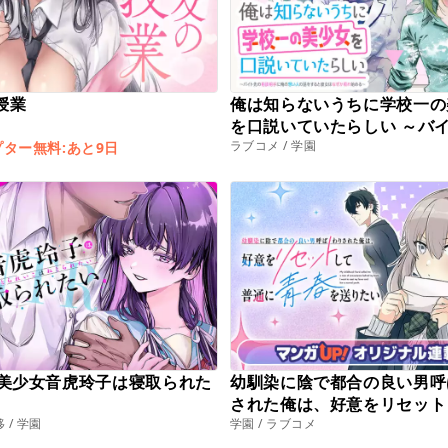
授業
俺は知らないうちに学校一の
を口説いていたらしい ～バ
ラブコメ / 学園
相談相手に俺の想い人の話を
プター無料:あと9日
彼女はなぜか照れ始める～
生美少女音虎玲子は寝取られた
幼馴染に陰で都合の良い男呼
された俺は、好意をリセット
 / 学園
学園 / ラブコメ
通に青春を送りたい