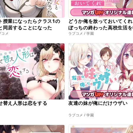
ト授業になったらクラス1の
どうか俺を放っておいてくれ
と同居することになった
ぼっちの終わった高校生活を
ラブコメ
ラブコメ / 学園
変えようとしてくる
せ替え人形は恋をする
友達の妹が俺にだけウザい
ラブコメ / 学園