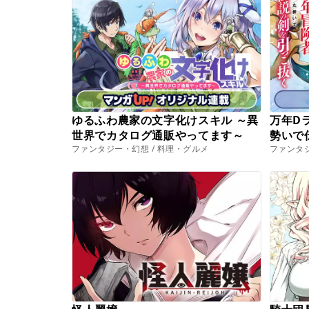
ゆるふわ農家の文字化けスキル ～異
万年D
世界でカタログ通販やってます～
勢いで
ファンタジー・幻想 / 料理・グルメ
ファンタジ