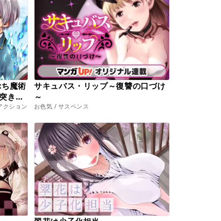
ぷち魔術
サキュバス・リップ～復讐の口づけ
突き進
～
アクション
お色気 / サスペンス