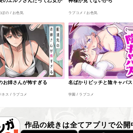
長のエルフさんだって乙女が
神様が見てないから
。
ぼの / お色気
ラブコメ / お色気
のお姉さんが怖すぎる
名ばかりビッチと陰キャバス
ネス / ラブコメ
学園 / ラブコメ
作品の続きは全てアプリで公開