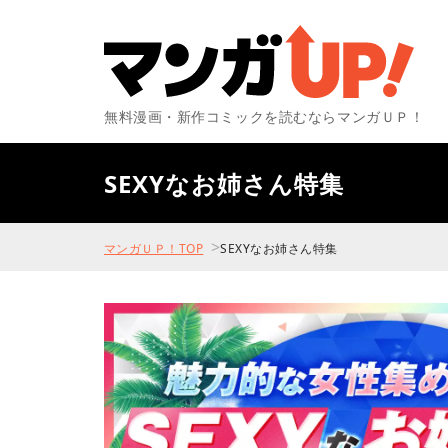
無料漫画・新作コミックを読むならマンガＵＰ！
SEXYなお姉さん特集
>
マンガＵＰ！TOP
SEXYなお姉さん特集