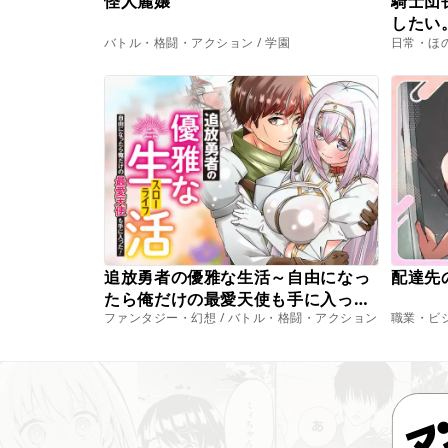
怪人麗嬢
騎士団
したい
バトル・格闘・アクション / 学園
日常・ほの
追放勇者の優雅な生活～自由になっ
配達先
たら俺だけの最愛天使も手に入っ
ファンタジー・幻想 / バトル・格闘・アクション
職業・ビジ
た！～