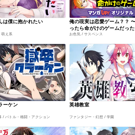
んは僕に抱かれたい
俺の現実は恋愛ゲーム？？ 
ったら命がけのゲームだった
/ 萌え系
お色気 / サスペンス
ラーケン
英雄教室
 / バトル・格闘・アクション
ファンタジー・幻想 / 学園