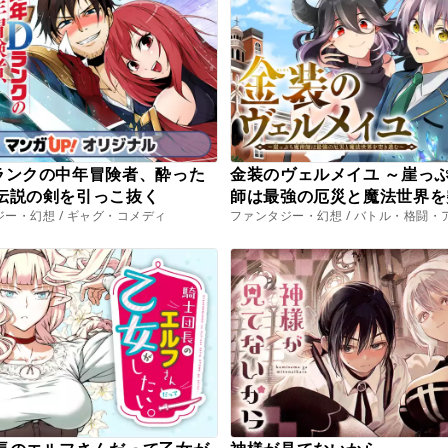
ランクの中年冒険者、酔った
金装のヴェルメイユ ～崖っ
伝説の剣を引っこ抜く
師は最強の厄災と魔法世界を
ー・幻想 / ギャグ・コメディ
ファンタジー・幻想 / バトル・格闘・
む～