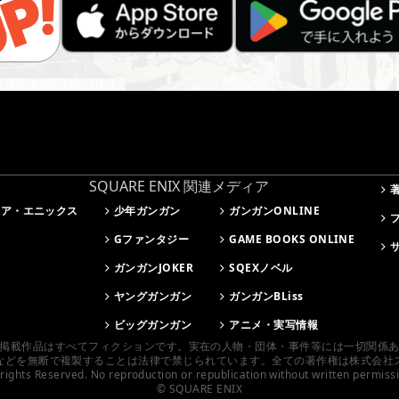
SQUARE ENIX 関連メディア
ェア・エニックス
少年ガンガン
ガンガンONLINE
Gファンタジー
GAME BOOKS ONLINE
ガンガンJOKER
SQEXノベル
ヤングガンガン
ガンガンBLiss
ビッグガンガン
アニメ・実写情報
掲載作品はすべてフィクションです。実在の人物・団体・事件等には一切関係
などを無断で複製することは法律で禁じられています。全ての著作権は株式会社
 rights Reserved. No reproduction or republication without written permiss
© SQUARE ENIX