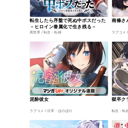
転生したら序盤で死ぬ中ボスだった
南條さ
－ヒロイン眷属化で生き残る－
異世界 / 転生・転移
ラブコメ 
泥酔彼女
獄卒ク
ラブコメ / 日常・ほのぼの
転生・転移