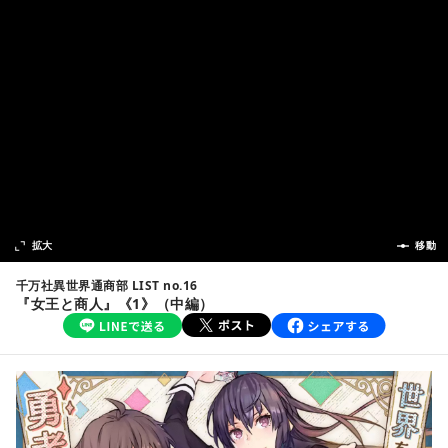
次の話
拡大
前の話
移動
千万社異世界通商部 LIST no.16
『女王と商人』《1》（中編）