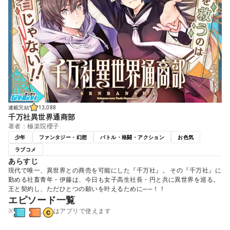
連載完結
13,088
千万社異世界通商部
著者：極楽院櫻子
少年
ファンタジー・幻想
バトル・格闘・アクション
お色気
ラブコメ
あらすじ
現代で唯一、異世界との商売を可能にした『千万社』。 その『千万社』に
勤める社畜青年・伊藤は、今日も女子高生社長・円と共に異世界を巡る。
王と契約し、ただひとつの願いを叶えるために──！！
エピソード一覧
※
,
はアプリで使えます