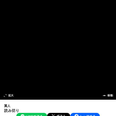
次の話
拡大
前の話
移動
翼人
読み切り