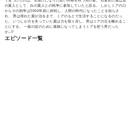
で見つけたのは、氷漬けになった黒い羽根を持つ男の姿。 目覚めた彼は黒
の翼人として、白の翼人との戦争に参加していたと語る。 しかしミアの口
からその戦争は5000年前に終戦し、人間の時代になったことを知らさ
れ、 男は壊れた翼が治るまで、ミアのもとで生活することになるのだっ
た。 いつしか力を失っていた翼は力を取り戻し、男はミアの元を離れるこ
とにする。 一族の掟のために孤独になってしまうミアを想う男だった
が…!?
エピソード一覧
※
,
はアプリで使えます
最初から
最新から
読み切り
『翼人』と同じジャンルの人気作品