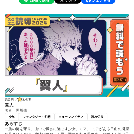
読み切り
2,478
翼人
著者：黒坂錬
少年
ファンタジー・幻想
ヒューマンドラマ
読み切り
あらすじ
一族の掟を守り、山中で孤独に過ごす少女、ミア。 ミアがある日山の洞窟