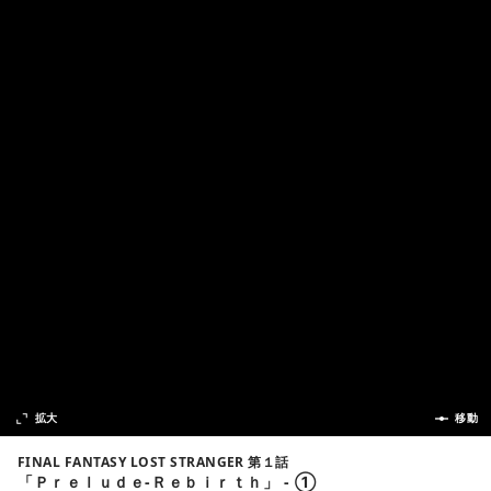
次の話
拡大
前の話
移動
FINAL FANTASY LOST STRANGER 第１話
「Ｐｒｅｌｕｄｅ‐Ｒｅｂｉｒｔｈ」 - ①