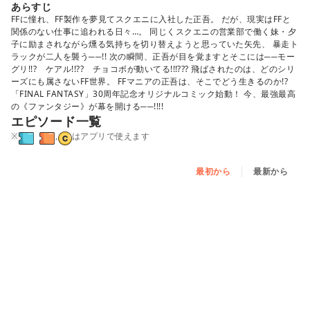
あらすじ
FFに憧れ、FF製作を夢見てスクエニに入社した正吾。 だが、現実はFFと
関係のない仕事に追われる日々…。 同じくスクエニの営業部で働く妹・夕
子に励まされながら燻る気持ちを切り替えようと思っていた矢先、 暴走ト
ラックが二人を襲う──!! 次の瞬間、正吾が目を覚ますとそこには──モー
グリ!!? ケアル!!?? チョコボが動いてる!!!??? 飛ばされたのは、どのシリ
ーズにも属さないFF世界。 FFマニアの正吾は、そこでどう生きるのか!?
「FINAL FANTASY」30周年記念オリジナルコミック始動！ 今、最強最高
の《ファンタジー》が幕を開ける──!!!!
エピソード一覧
※
,
はアプリで使えます
最初から
最新から
第１話
「Ｐｒｅｌｕｄｅ‐Ｒｅｂｉｒｔｈ」 - ①
第１話
「Ｐｒｅｌｕｄｅ‐Ｒｅｂｉｒｔｈ」 - ②