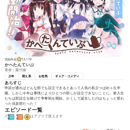
完結作品
13,170
かへたんていぶ
著者：藤代健
少年
萌え系
お色気
ギャグ・コメディ
あらすじ
申請が通ればどんな部でも設立できるとあって人気の私立つばめヶ丘学
園。しかし今年は事情によりひとつの部しか設立できないことに。新入生
たちは部設立を賭けて争奪戦を開始。かくして誕生したのはちょっと変わ
った倶楽部だった！
エピソード一覧
※
,
はアプリで使えます