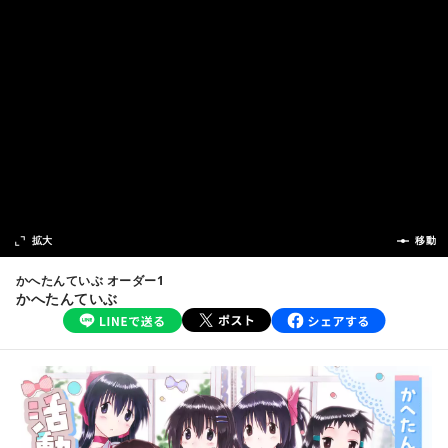
次の話
拡大
前の話
移動
かへたんていぶ オーダー1
かへたんていぶ