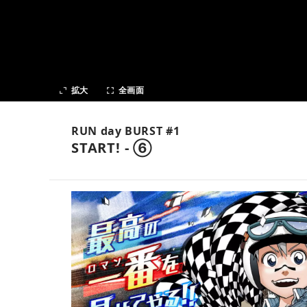
次の話
拡大
全画面
RUN day BURST #1
START! - ⑥