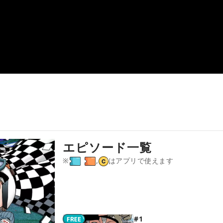
エピソード一覧
※
,
はアプリで使えます
#1