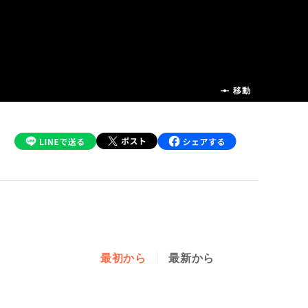
前の話
移動
最初から
最新から