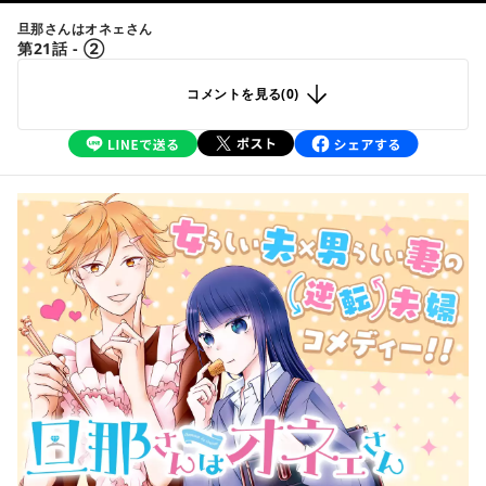
旦那さんはオネェさん
第21話 - ②
コメントを見る(
0
)