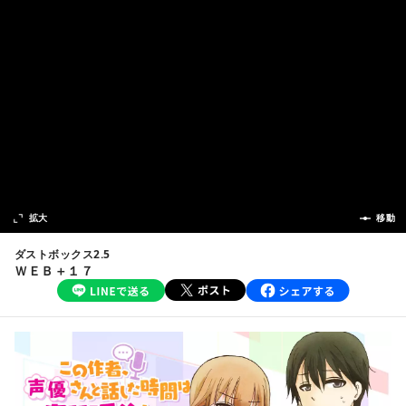
次の話
拡大
前の話
移動
ダストボックス2.5
ＷＥＢ＋１７