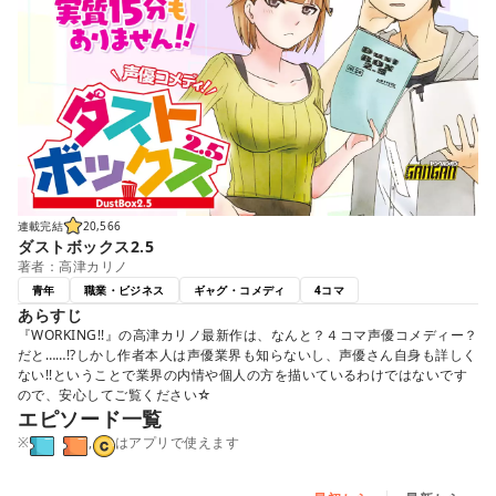
連載完結
20,566
ダストボックス2.5
著者：高津カリノ
青年
職業・ビジネス
ギャグ・コメディ
4コマ
あらすじ
『WORKING!!』の高津カリノ最新作は、なんと？４コマ声優コメディー？
だと……!?しかし作者本人は声優業界も知らないし、声優さん自身も詳しく
ない!!ということで業界の内情や個人の方を描いているわけではないです
ので、安心してご覧ください☆
エピソード一覧
※
,
はアプリで使えます