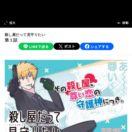
次の話
拡大
前の話
移動
殺し屋だって見守りたい
第１話