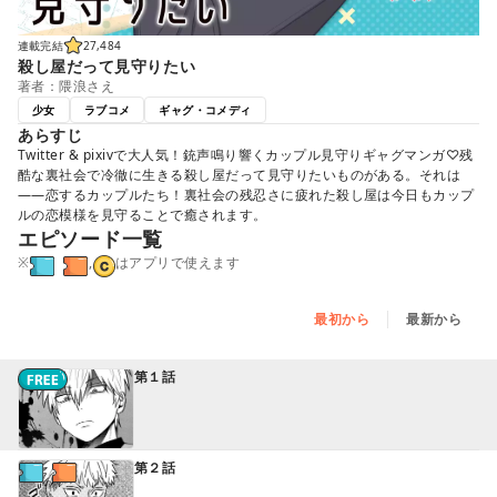
連載完結
27,484
殺し屋だって見守りたい
著者：隈浪さえ
少女
ラブコメ
ギャグ・コメディ
あらすじ
Twitter & pixivで大人気！銃声鳴り響くカップル見守りギャグマンガ♡残
酷な裏社会で冷徹に生きる殺し屋だって見守りたいものがある。それは
――恋するカップルたち！裏社会の残忍さに疲れた殺し屋は今日もカップ
ルの恋模様を見守ることで癒されます。
エピソード一覧
※
,
はアプリで使えます
最初から
最新から
第１話
第２話