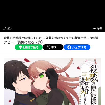
次の話
拡大
前の話
移動
殺戮の使徒様と結婚しました ～偽装夫婦の苦くて甘い新婚生活～ 第4話
アビー、弱気になる - ①