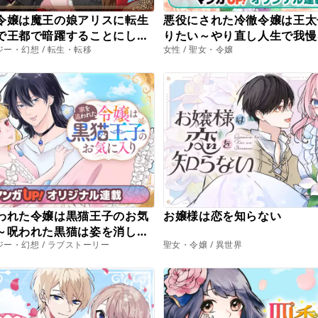
令嬢は魔王の娘アリスに転生
悪役にされた冷徹令嬢は王太
で王都で暗躍することにしま
りたい～やり直し人生で我慢
ー・幻想 / 転生・転移
女性 / 聖女・令嬢
たら溺愛され始めた様子～
われた令嬢は黒猫王子のお気
お嬢様は恋を知らない
～呪われた黒猫は姿を消した
ー・幻想 / ラブストーリー
聖女・令嬢 / 異世界
でした～