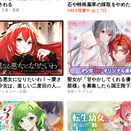
される
石や特殊薬草の採取をやめた
/ 王族・貴族
国の魔術師様の元で幸せにな
FREE増量中:あと7日
た！
る悪女になりたいわ！～愛さ
聖女が「甘やかしてくれる優
少女は、楽しい二度目の人生
那様」を募集したら国王陛下
ファンタジー・幻想
女性 / ラブコメ
ます～
補してきた