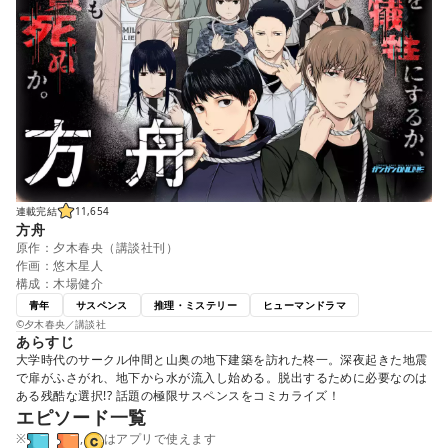
連載完結
11,654
方舟
原作：夕木春央（講談社刊）
作画：悠木星人
構成：木場健介
青年
サスペンス
推理・ミステリー
ヒューマンドラマ
©夕木春央／講談社
あらすじ
大学時代のサークル仲間と山奥の地下建築を訪れた柊一。深夜起きた地震
で扉がふさがれ、地下から水が流入し始める。脱出するために必要なのは
ある残酷な選択!? 話題の極限サスペンスをコミカライズ！
エピソード一覧
※
,
はアプリで使えます