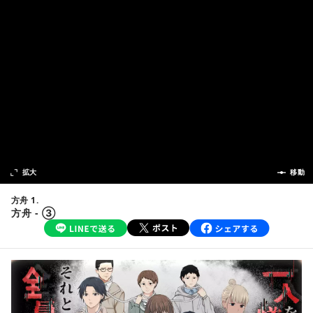
次の話
拡大
前の話
移動
方舟 1.
方舟 - ③