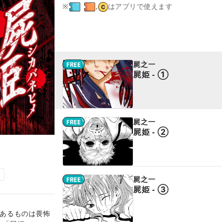
※
,
はアプリで使えます
屍之一
屍姫 - ①
屍之一
屍姫 - ②
屍之一
屍姫 - ③
。あるものは畏怖