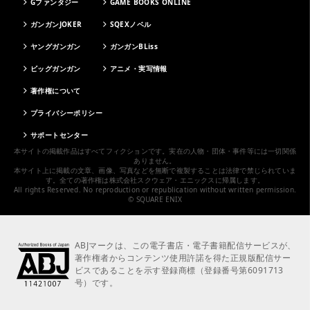
Gファンタジー
GAME BOOKS ONLINE
ガンガンJOKER
SQEXノベル
ヤングガンガン
ガンガンBLiss
ビッグガンガン
アニメ・実写情報
著作権について
プライバシーポリシー
サポートセンター
本サイトの掲載作品はすべてフィクションです。実在の人物・団体・事件等には一切関係
ありません。
本サイト上に掲載の文章、画像、写真などを無断で複製することは法律で禁じられていま
す。全ての著作権は株式会社スクウェア・エニックスに帰属します。
All rights Reserved. No reproduction or republication without written permission.
© SQUARE ENIX
ABJマークは、この電子書店・電子書籍配信サービスが、
著作権者からコンテンツ使用許諾を得た正規版配信サー
ビスであることを示す登録商標（登録番号第6091713
号）です。