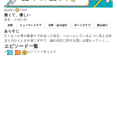
読み切り
1,554
脆くて、優しい
著者：小池小路
女性
ヒューマンドラマ
日常・ほのぼの
ボーイズラブ
読み切り
あらすじ
亡くなった母の墓参りで出会った伯父。へらへらしているように見える伯
父とのひとときを過ごす中で、誠の伯父に対する思いは変わっていく…。
エピソード一覧
※
,
はアプリで使えます
最初から
最新から
読み切り
『脆くて、優しい』と同じジャンルの人気作品