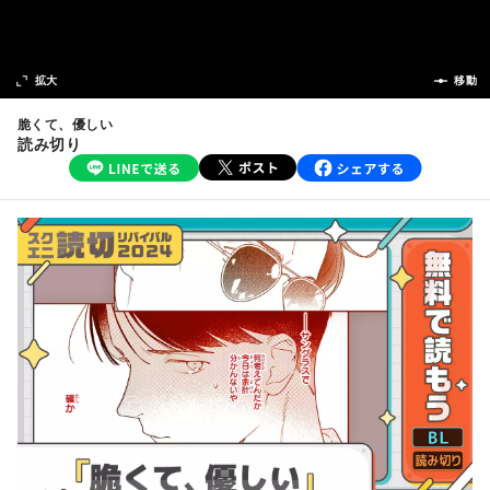
次の話
拡大
前の話
移動
脆くて、優しい
読み切り