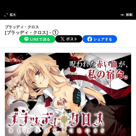
次の話
拡大
前の話
移動
ブラッディ・クロス
[ブラッディ・クロス] - ①