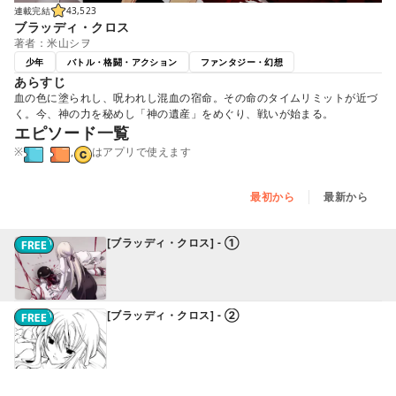
連載完結
43,523
ブラッディ・クロス
著者：米山シヲ
少年
バトル・格闘・アクション
ファンタジー・幻想
あらすじ
血の色に塗られし、呪われし混血の宿命。その命のタイムリミットが近づ
く。今、神の力を秘めし「神の遺産」をめぐり、戦いが始まる。
エピソード一覧
※
,
はアプリで使えます
最初から
最新から
[ブラッディ・クロス] - ①
[ブラッディ・クロス] - ②
[ブラッディ・クロス] - ③