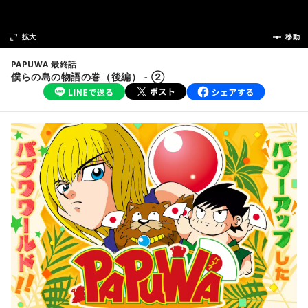
次の話
拡大
前の話
移動
PAPUWA 最終話
僕らの島の物語の巻（後編） - ②