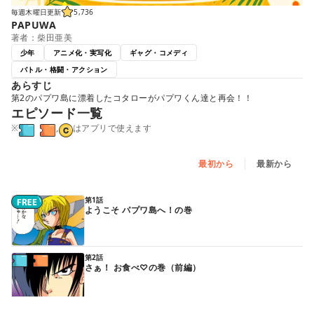
毎週木曜日更新
5,736
PAPUWA
著者：柴田亜美
少年
アニメ化・実写化
ギャグ・コメディ
バトル・格闘・アクション
あらすじ
第2のパプワ島に漂着したコタローがパプワくん達と再会！！
エピソード一覧
※
,
はアプリで使えます
最初から
最新から
第1話
ようこそ パプワ島へ！の巻
第2話
さぁ！ お食べ♡の巻（前編）
続きはアプリで読めます