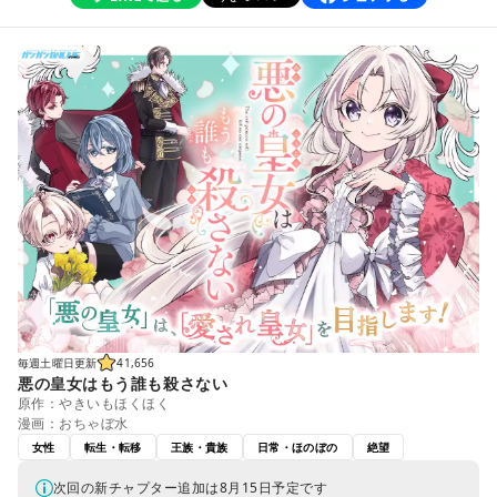
毎週土曜日更新
41,656
悪の皇女はもう誰も殺さない
原作：やきいもほくほく
漫画：おちゃぼ水
女性
転生・転移
王族・貴族
日常・ほのぼの
絶望
次回の新チャプター追加は8月15日予定です