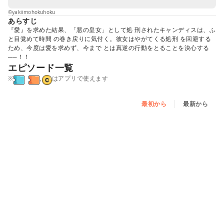
©yakiimohokuhoku
あらすじ
『愛』を求めた結果、「悪の皇女」として処 刑されたキャンディスは、ふ
と目覚めて時間 の巻き戻りに気付く。彼女はやがてくる処刑 を回避する
ため、今度は愛を求めず、今まで とは真逆の行動をとることを決心する
──！！
エピソード一覧
※
,
はアプリで使えます
最初から
最新から
第0話
第1話
第2話 - ①