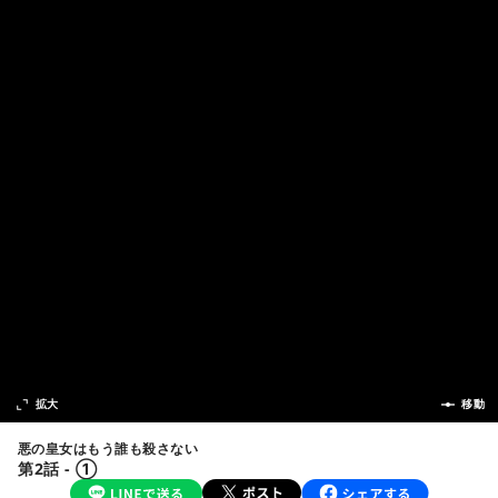
次の話
拡大
前の話
移動
悪の皇女はもう誰も殺さない
第2話 - ①