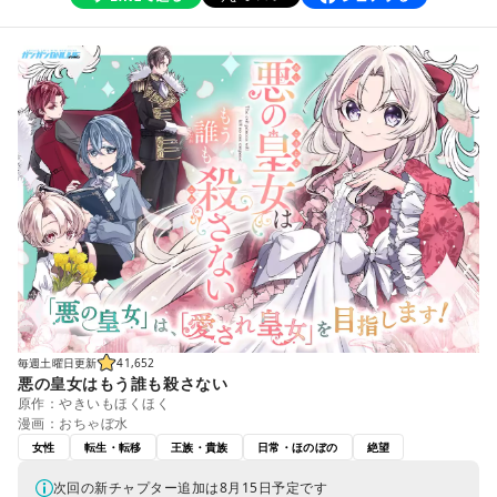
毎週土曜日更新
41,652
悪の皇女はもう誰も殺さない
原作：やきいもほくほく
漫画：おちゃぼ水
女性
転生・転移
王族・貴族
日常・ほのぼの
絶望
次回の新チャプター追加は8月15日予定です