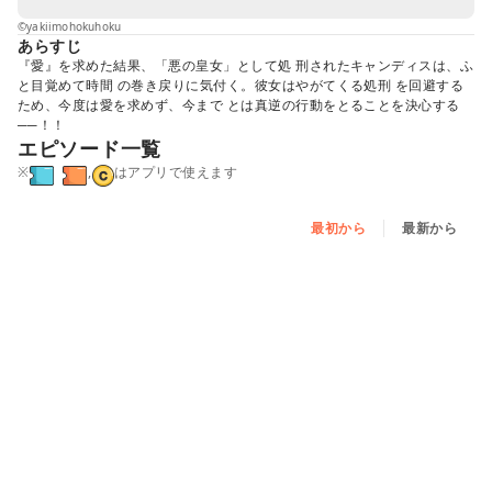
©yakiimohokuhoku
あらすじ
『愛』を求めた結果、「悪の皇女」として処 刑されたキャンディスは、ふ
と目覚めて時間 の巻き戻りに気付く。彼女はやがてくる処刑 を回避する
ため、今度は愛を求めず、今まで とは真逆の行動をとることを決心する
──！！
エピソード一覧
※
,
はアプリで使えます
最初から
最新から
第0話
第1話
第2話 - ①