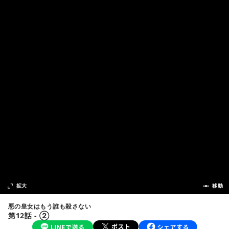
次の話
拡大
前の話
移動
悪の皇女はもう誰も殺さない
第12話 - ②