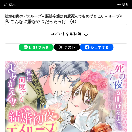
次の話
拡大
前の話
移動
結婚初夜のデスループ～脳筋令嬢は何度死んでもめげません～ ループ9
私 こんなに嫌なやつだったっけ - ④
コメントを見る(
0
)