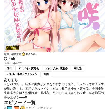
隔週金曜日更新
203,000
咲-Saki-
著者：小林立
青年
アニメ化・実写化
ギャンブル・裏社会
萌え系
バトル・格闘・アクション
学園
あらすじ
時は21世紀…。麻雀の実力が人生を左右する時代に、二人の天才女子高生
が舞い降りる。毎局プラスマイナスゼロで和了る少女・宮永咲。全国中学
生麻雀大会個人戦優勝者・原村和。互いの生き様が交わる時、熱き物語の
幕が上がる――!!
エピソード一覧
※
,
はアプリで使えます