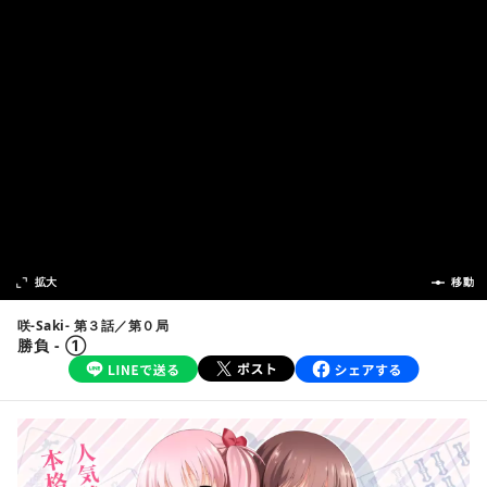
次の話
拡大
前の話
移動
咲-Saki- 第３話／第０局
勝負 - ①