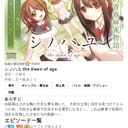
毎週土曜日更新
19,893
シノハユ the dawn of age
原作：小林立
作画：五十嵐あぐり
青年
ギャンブル・裏社会
萌え系
バトル・格闘・アクション
学園
あらすじ
白築慕は小さな胸に大きな夢を抱いた。 大好きな母に自分を見つけてもら
うため、大好きな麻雀で注目される選手になると…。 これは麻雀で全国の
頂点を目指した少女たちの軌跡──。
エピソード一覧
※
,
はアプリで使えます