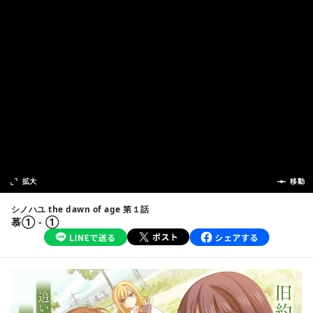
次の話
拡大
前の話
移動
シノハユ the dawn of age 第１話
慕① - ①