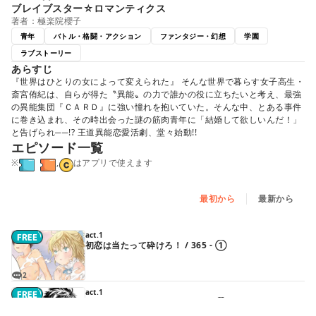
ブレイブスター☆ロマンティクス
著者：極楽院櫻子
青年
バトル・格闘・アクション
ファンタジー・幻想
学園
ラブストーリー
あらすじ
『世界はひとりの女によって変えられた』 そんな世界で暮らす女子高生・
斎宮侑紀は、自らが得た〝異能〟の力で誰かの役に立ちたいと考え、最強
の異能集団『ＣＡＲＤ』に強い憧れを抱いていた。そんな中、とある事件
に巻き込まれ、その時出会った謎の筋肉青年に「結婚して欲しいんだ！」
と告げられ──!? 王道異能恋愛活劇、堂々始動!!
エピソード一覧
※
,
はアプリで使えます
最初から
最新から
act.1
初恋は当たって砕けろ！ / 365 - ①
2
act.1
初恋は当たって砕けろ！ / 365 - ②