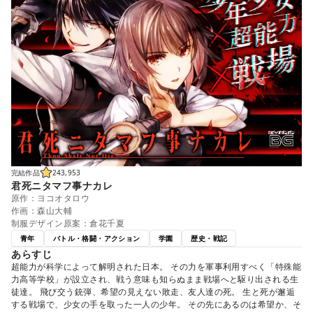
完結作品
243,953
君死ニタマフ事ナカレ
原作：ヨコオタロウ
作画：森山大輔
制服デザイン原案：倉花千夏
青年
バトル・格闘・アクション
学園
歴史・戦記
あらすじ
超能力が科学によって解明された日本。 その力を軍事利用すべく「特殊能
力高等学校」が設立され、戦う意味も知らぬまま戦場へと駆り出される生
徒達。 飛び交う銃弾、希望の見えない敗走、友人達の死。 生と死が邂逅
する戦場で、少女の手を取った一人の少年。 その先にあるのは希望か、そ