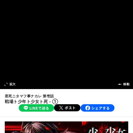
次の話
拡大
前の話
移動
君死ニタマフ事ナカレ 第壱話
戦場ト少年ト少女ト死 - ①