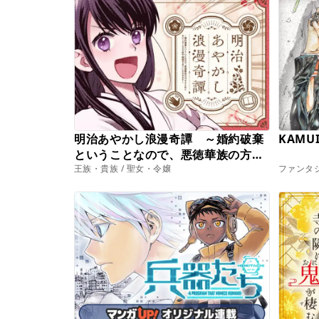
明治あやかし浪漫奇譚 ～婚約破棄
KAMU
ということなので、悪徳華族の方々
王族・貴族 / 聖女・令嬢
ファンタジ
まとめておビンタ１０００倍で報復
させていただきます～