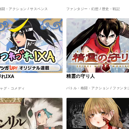
闘・アクション / サスペンス
ファンタジー・幻想 / 歴史・戦記
精霊の守り人
れIXA
バトル・格闘・アクション / ファンタ
 ギャグ・コメディ