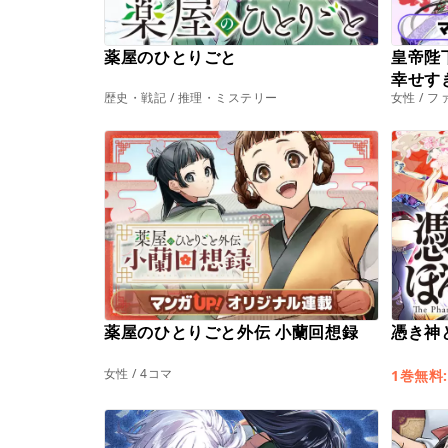
薬屋のひとりごと
皇帝陛
幸せす
歴史・戦記 / 推理・ミステリー
女性 / 
薬屋のひとりごと外伝 小蘭回想録
憑き神
女性 / 4コマ
1巻無料