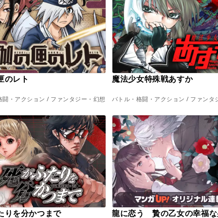
匣のレト
魔法少女特殊戦あすか
闘・アクション / ファンタジー・幻想
バトル・格闘・アクション / ファンタ
たりを分かつまで
龍に恋う 贄の乙女の幸福な