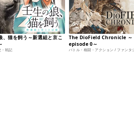
狼、猫を飼う～新選組と京こ
The DioField Chronicle ～
～
episode 0～
歴史・戦記
バトル・格闘・アクション / ファンタ