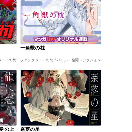
一角獣の枕
ジー・幻想
ファンタジー・幻想 / バトル・格闘・アクション
身の上
奈落の星