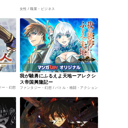
女性 / 職業・ビジネス
我が驍勇にふるえよ天地ーアレクシ
ス帝国興隆記ー
ジー・幻想
ファンタジー・幻想 / バトル・格闘・アクション