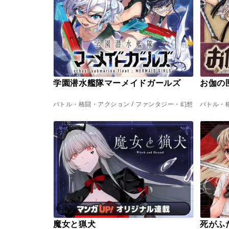
学園潜水艦隊マーメイドガールズ
お伽の
バトル・格闘・アクション / ファンタジー・幻想
バトル・格
魔女と猟犬
死がふ