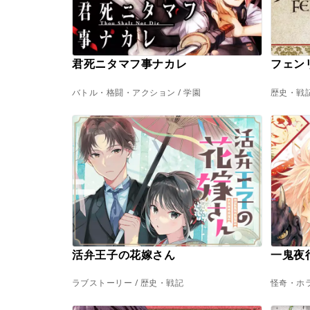
君死ニタマフ事ナカレ
フェン
バトル・格闘・アクション / 学園
歴史・戦記
活弁王子の花嫁さん
一鬼夜
ラブストーリー / 歴史・戦記
怪奇・ホラ