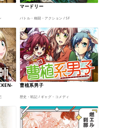
マードリー
ン
バトル・格闘・アクション / SF
KEN-
曹植系男子
記
歴史・戦記 / ギャグ・コメディ