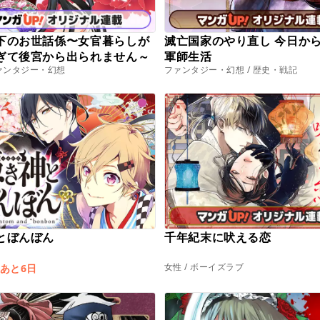
下のお世話係〜女官暮らしが
滅亡国家のやり直し 今日か
ぎて後宮から出られません～
軍師生活
ファンタジー・幻想
ファンタジー・幻想 / 歴史・戦記
とぼんぼん
千年紀末に吠える恋
女性 / ボーイズラブ
:あと6日