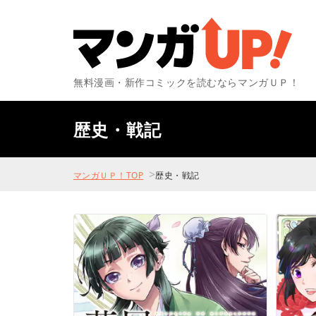
無料漫画・新作コミックを読むならマンガＵＰ！
歴史・戦記
>
マンガＵＰ！TOP
歴史・戦記