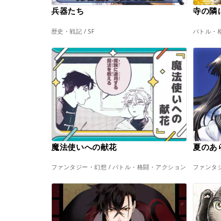
兵器たち
寺の隣
歴史・戦記 / SF
バトル・格
魔法使いへの献花
夏のあ
ファンタジー・幻想 / バトル・格闘・アクション
ファンタジ