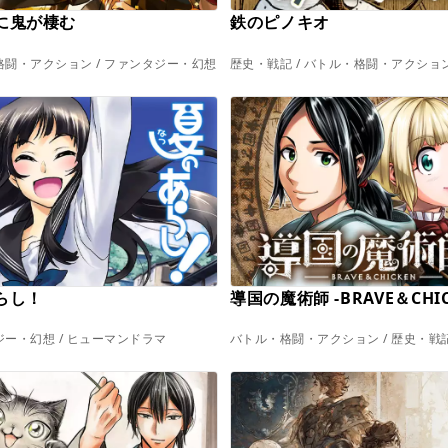
に鬼が棲む
鉄のピノキオ
闘・アクション / ファンタジー・幻想
歴史・戦記 / バトル・格闘・アクショ
らし！
導国の魔術師 -BRAVE＆CHIC
ー・幻想 / ヒューマンドラマ
バトル・格闘・アクション / 歴史・戦