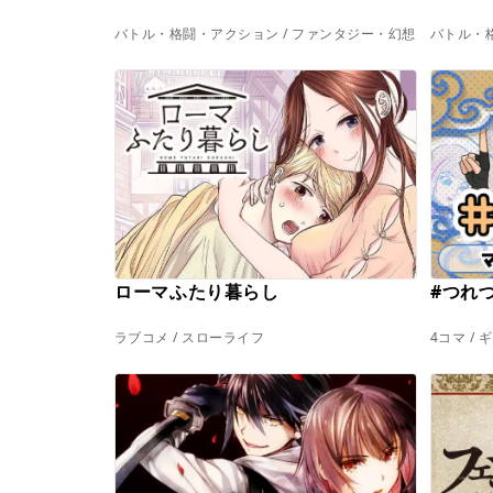
バトル・格闘・アクション / ファンタジー・幻想
バトル・格
ローマふたり暮らし
#つれづ
ラブコメ / スローライフ
4コマ /