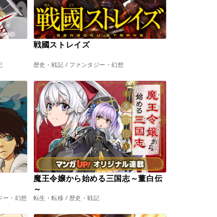
戦國ストレイズ
記
歴史・戦記 / ファンタジー・幻想
魔王令嬢から始める三国志～董白伝
～
ジー・幻想
転生・転移 / 歴史・戦記