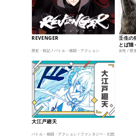
REVENGER
壬生の
とば猫
歴史・戦記 / バトル・格闘・アクション
女性 / 
大江戸廻天
バトル・格闘・アクション / ファンタジー・幻想