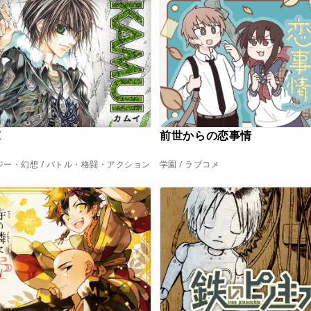
I
前世からの恋事情
ー・幻想 / バトル・格闘・アクション
学園 / ラブコメ