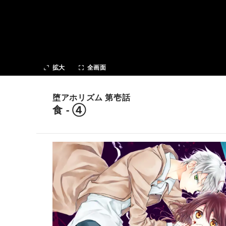
次の話
拡大
全画面
堕アホリズム 第壱話
食 - ④