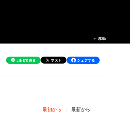
前の話
移動
最初から
最新から