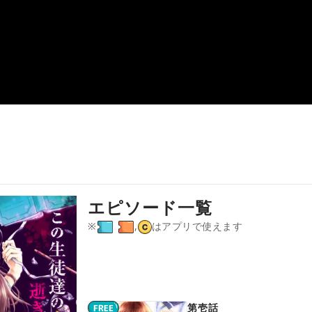
エピソード一覧
※
,
はアプリで使えます
第壱話