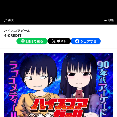
次の話
拡大
前の話
移動
ハイスコアガール
4‐CREDIT