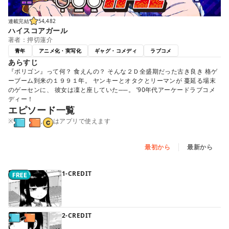
連載完結
54,482
ハイスコアガール
著者：押切蓮介
青年
アニメ化・実写化
ギャグ・コメディ
ラブコメ
あらすじ
『ポリゴン』って何？ 食えんの？ そんな２Ｄ全盛期だった古き良き 格ゲ
ーブーム到来の１９９１年。 ヤンキーとオタクとリーマンが 蔓延る場末
のゲーセンに、 彼女は凜と座していた──。 ’90年代アーケードラブコメ
ディー！
エピソード一覧
※
,
はアプリで使えます
最初から
最新から
1‐CREDIT
2‐CREDIT