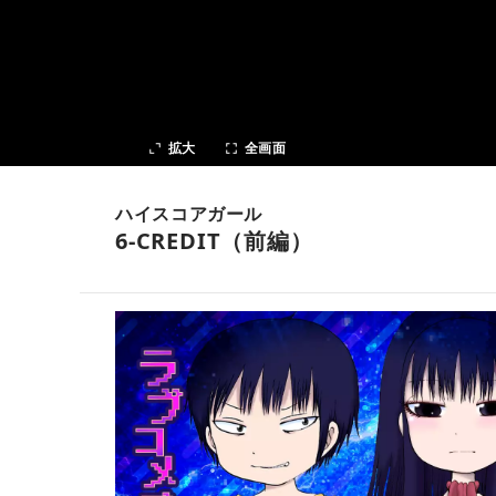
次の話
拡大
全画面
ハイスコアガール
6‐CREDIT（前編）