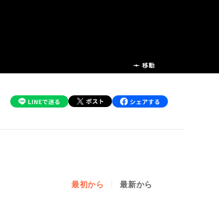
前の話
移動
最初から
最新から