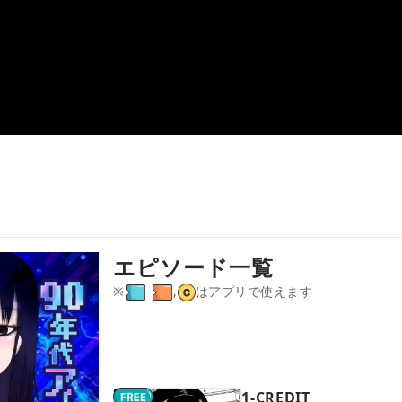
エピソード一覧
※
,
はアプリで使えます
1‐CREDIT