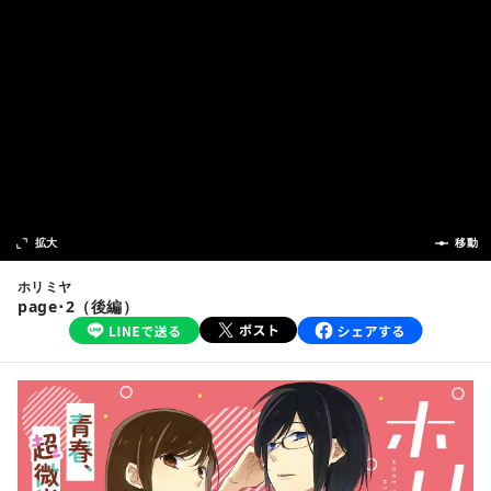
次の話
拡大
前の話
移動
ホリミヤ
page･2（後編）