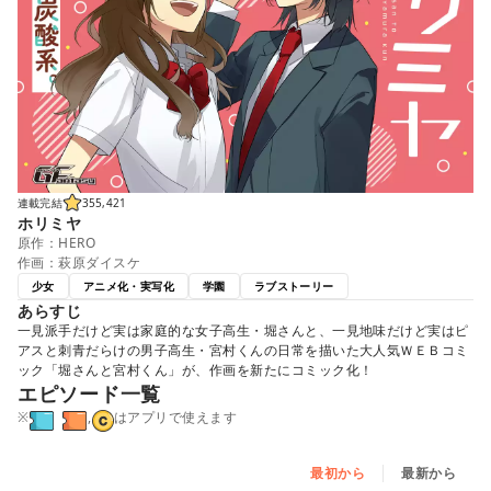
連載完結
355,421
ホリミヤ
原作：HERO
作画：萩原ダイスケ
少女
アニメ化・実写化
学園
ラブストーリー
あらすじ
一見派手だけど実は家庭的な女子高生・堀さんと、一見地味だけど実はピ
アスと刺青だらけの男子高生・宮村くんの日常を描いた大人気ＷＥＢコミ
ック「堀さんと宮村くん」が、作画を新たにコミック化！
エピソード一覧
※
,
はアプリで使えます
最初から
最新から