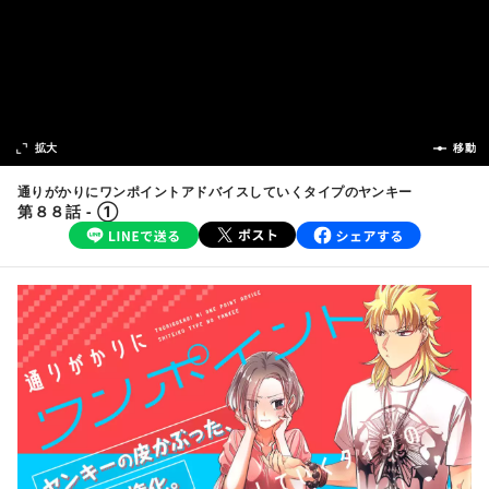
次の話
拡大
前の話
移動
通りがかりにワンポイントアドバイスしていくタイプのヤンキー
第８８話 - ①