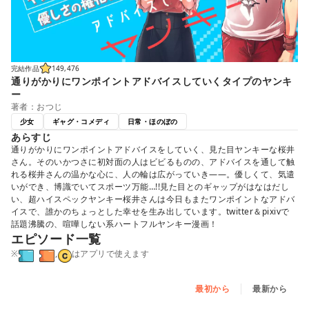
完結作品
149,476
通りがかりにワンポイントアドバイスしていくタイプのヤンキ
ー
著者：おつじ
少女
ギャグ・コメディ
日常・ほのぼの
あらすじ
通りがかりにワンポイントアドバイスをしていく、見た目ヤンキーな桜井
さん。そのいかつさに初対面の人はビビるものの、アドバイスを通して触
れる桜井さんの温かな心に、人の輪は広がっていき――。優しくて、気遣
いができ、博識でいてスポーツ万能…!!見た目とのギャップがはなはだし
い、超ハイスペックヤンキー桜井さんは今日もまたワンポイントなアドバ
イスで、誰かのちょっとした幸せを生み出しています。twitter＆pixivで
話題沸騰の、喧嘩しない系ハートフルヤンキー漫画！
エピソード一覧
※
,
はアプリで使えます
最初から
最新から