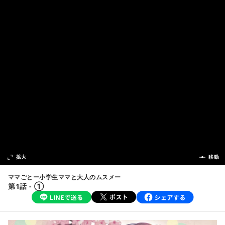
次の話
拡大
前の話
移動
ママごとー小学生ママと大人のムスメー
第1話 - ①