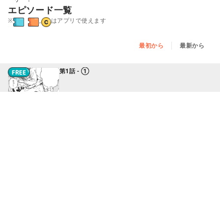
エピソード一覧
※
,
はアプリで使えます
最初から
最新から
第1話 - ①
第1話 - ②
第1話 - ③
第2話 - ①