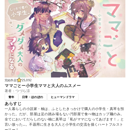
完結作品
25,092
ママごとー小学生ママと大人のムスメー
著者：つづら涼
青年
日常・ほのぼの
ヒューマンドラマ
あらすじ
一人暮らしの小説家・柚は、ふとしたきっかけで隣人の小学生・真琴を預
かった。だが、部屋は足の踏み場もない汚部屋で食べ物はカップ麺のみ。
全てにおいてだらしのない柚に真琴は「私がママになってあげます！」と
言い放った…。不器用に生きる大人と小学生の交流を描くハートフルスト
ーリー！