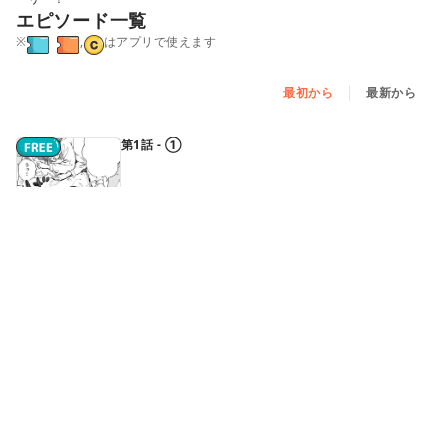
エピソード一覧
※
,
はアプリで使えます
最初から
最新から
第1話 - ①
第1話 - ②
第1話 - ③
第2話 - ①