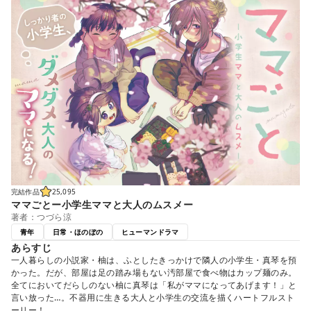
完結作品
25,095
ママごとー小学生ママと大人のムスメー
著者：つづら涼
青年
日常・ほのぼの
ヒューマンドラマ
あらすじ
一人暮らしの小説家・柚は、ふとしたきっかけで隣人の小学生・真琴を預
かった。だが、部屋は足の踏み場もない汚部屋で食べ物はカップ麺のみ。
全てにおいてだらしのない柚に真琴は「私がママになってあげます！」と
言い放った…。不器用に生きる大人と小学生の交流を描くハートフルスト
ーリー！