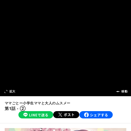
次の話
拡大
前の話
移動
ママごとー小学生ママと大人のムスメー
第1話 - ②