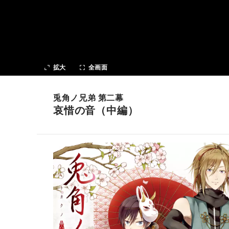
次の話
拡大
全画面
兎角ノ兄弟 第二幕
哀惜の音（中編）