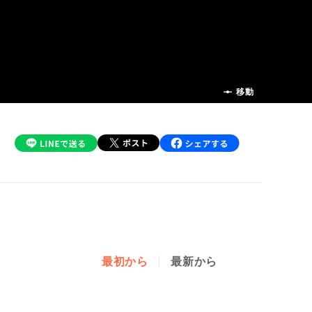
前の話
移動
最初から
最新から