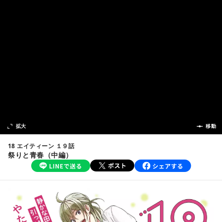
次の話
拡大
前の話
移動
18 エイティーン １９話
祭りと青春（中編）