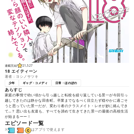
連載完結
21,527
18 エイティーン
著者：ヨシノサツキ
少年
ギャグ・コメディ
日常・ほのぼの
あらすじ
家庭の事情で幼い頃から引っ越しと転校を繰り返している景一が今回引っ
越してきたのは静かな田舎町。卒業までなるべく目立たず穏やかに過ごそ
うと思っていた景一だが、変わり者のクラスメイト・レオが妙に絡んでき
て…？ 思い出も友達も、すべてを諦めて生きてきた景一の最後の高校生活
が始まるーー！
エピソード一覧
※
,
はアプリで使えます