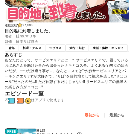
連載完結
27,800
目的地に到着しました。
著者：鮭no.マリネ
監修：日本サぱ協会
青年
料理・グルメ
ラブコメ
旅行・紀行
実話・体験・エッセイ
あらすじ
あなたにとって、サービスエリアとは…？ サービスエリアで、困っている
おばあさんを助けた事から出会ったナキとコスモ。よくある(?)男女の出会
いだが、一つだけ違う事が…。なんとコスモは”サぱ(サービスエリアとパ
ーキングエリア)”が大好きで、”サぱ”を目的地として観光を楽しむ“サぱガ
ール”だったのだ…!! ただ休憩するだけじゃない!! サービスエリアの無限大
の楽しみ方がココに…!!
エピソード一覧
※
,
はアプリで使えます
最初から
最新から
第１話