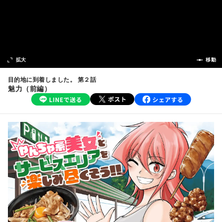
次の話
拡大
前の話
移動
目的地に到着しました。 第２話
魅力（前編）