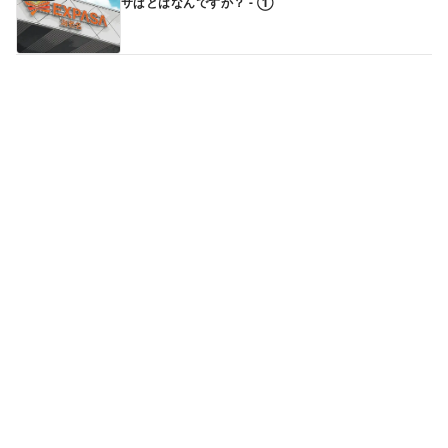
サぱとはなんですか？ - ①
第１話
サぱとはなんですか？ - ②
第２話
魅力（前編）
続きはアプリで読めます
第２話
魅力（後編）
続きはアプリで読めます
第３話
優しい味（前編）
続きはアプリで読めます
もっと見る▼