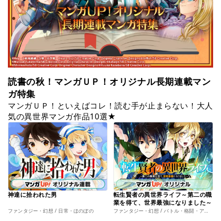
読書の秋！マンガＵＰ！オリジナル長期連載マン
ガ特集
マンガＵＰ！といえばコレ！読む手が止まらない！大人
気の異世界マンガ作品10選★
神達に拾われた男
転生賢者の異世界ライフ～第二の職
業を得て、世界最強になりました～
ファンタジー・幻想 / 日常・ほのぼの
ファンタジー・幻想 / バトル・格闘・アクション