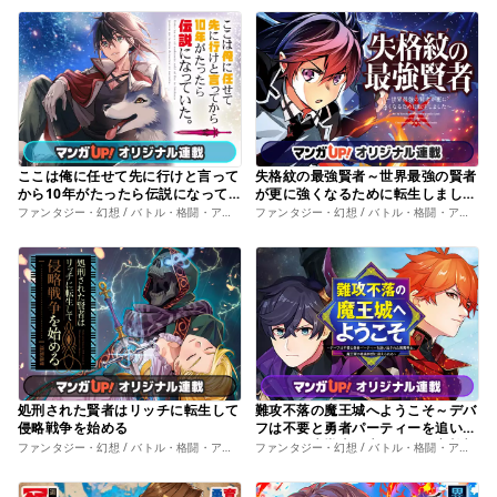
ここは俺に任せて先に行けと言って
失格紋の最強賢者～世界最強の賢者
から10年がたったら伝説になって
が更に強くなるために転生しました
いた。
～
ファンタジー・幻想 / バトル・格闘・アクション
ファンタジー・幻想 / バトル・格闘・アクション
処刑された賢者はリッチに転生して
難攻不落の魔王城へようこそ～デバ
侵略戦争を始める
フは不要と勇者パーティーを追い出
された黒魔導士、魔王軍の最高幹部
ファンタジー・幻想 / バトル・格闘・アクション
ファンタジー・幻想 / バトル・格闘・アクション
に迎えられる～