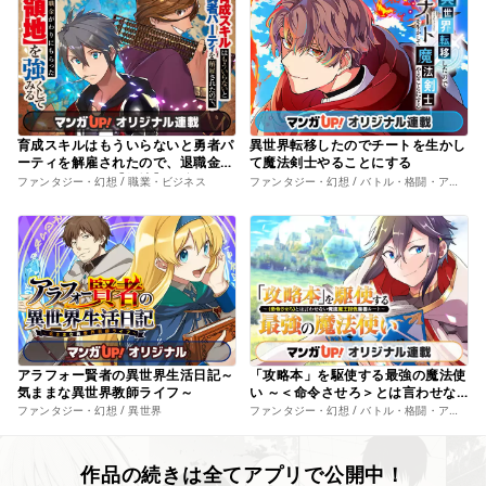
育成スキルはもういらないと勇者パ
異世界転移したのでチートを生かし
ーティを解雇されたので、退職金が
て魔法剣士やることにする
わりにもらった【領地】を強くして
ファンタジー・幻想 / 職業・ビジネス
ファンタジー・幻想 / バトル・格闘・アクション
みる
アラフォー賢者の異世界生活日記～
「攻略本」を駆使する最強の魔法使
気ままな異世界教師ライフ～
い ～＜命令させろ＞とは言わせな
い俺流魔王討伐最善ルート～
ファンタジー・幻想 / 異世界
ファンタジー・幻想 / バトル・格闘・アクション
作品の続きは全てアプリで公開中！