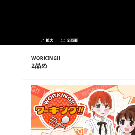
次の話
拡大
全画面
WORKING!!
2品め