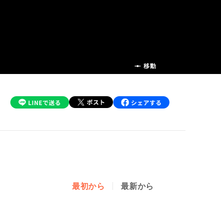
前の話
移動
最初から
最新から