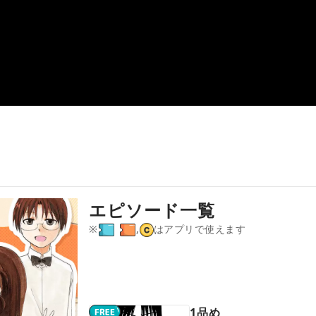
エピソード一覧
※
,
はアプリで使えます
1品め