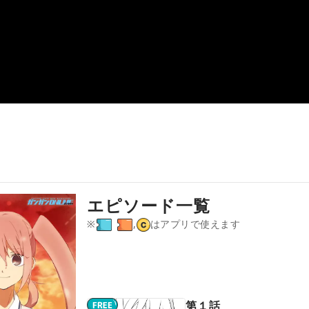
エピソード一覧
※
,
はアプリで使えます
第１話