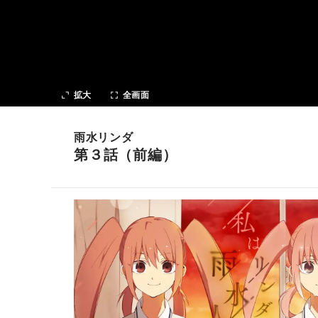
次の話
拡大
全画面
雨水リンダ
第３話（前編）