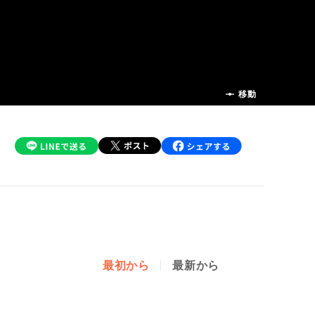
前の話
移動
最初から
最新から