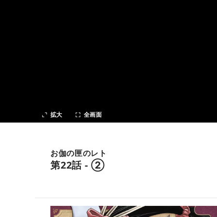
次の話
拡大
全画面
お伽の匣のレト
第22話 - ②