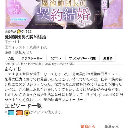
連載完結
61,873
魔術師団長の契約結婚
原作：Hk
原作イラスト：八美☆わん
漫画：森柾みどり
女性
ラブストーリー
ラブコメ
ファンタジー・幻想
異世界
©Hk/SQUARE ENIX ©Hachipisuwan/SQUARE ENIX
あらすじ
モテすぎて女性が苦手になってしまった、超絶美形の魔術師団長・レイ。
祖母の圧力に負けてお見合いしたところ、待っていたのは、仕事一筋の会
計監査官のブリジットだった。彼女もまた結婚を諦めていることを知った
レイは、これ以上お見合いをしなくてもいいように契約結婚を提案する。
しかしいざ始まった結婚生活は意外にも楽しくて！？ 少しずつ近づく距離
がたまらなく愛おしい、契約結婚ラブストーリー！
エピソード一覧
※
,
はアプリで使えます
最初から
最新から