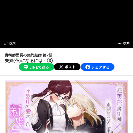
次の話
拡大
前の話
移動
魔術師団長の契約結婚 第2話
夫婦(仮)になるには - ③