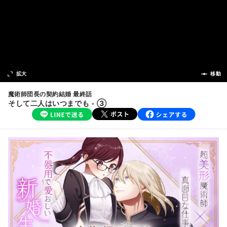
次の話
拡大
前の話
移動
魔術師団長の契約結婚 最終話
そして二人はいつまでも - ③