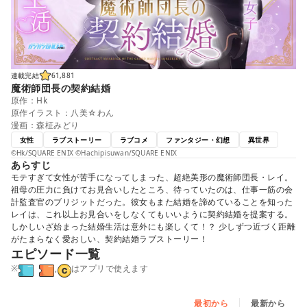
連載完結
61,881
魔術師団長の契約結婚
原作：Hk
原作イラスト：八美☆わん
漫画：森柾みどり
女性
ラブストーリー
ラブコメ
ファンタジー・幻想
異世界
©Hk/SQUARE ENIX ©Hachipisuwan/SQUARE ENIX
あらすじ
モテすぎて女性が苦手になってしまった、超絶美形の魔術師団長・レイ。
祖母の圧力に負けてお見合いしたところ、待っていたのは、仕事一筋の会
計監査官のブリジットだった。彼女もまた結婚を諦めていることを知った
レイは、これ以上お見合いをしなくてもいいように契約結婚を提案する。
しかしいざ始まった結婚生活は意外にも楽しくて！？ 少しずつ近づく距離
がたまらなく愛おしい、契約結婚ラブストーリー！
エピソード一覧
※
,
はアプリで使えます
最初から
最新から