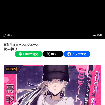
次の話
拡大
前の話
移動
裏取引はカップルジュース
読み切り