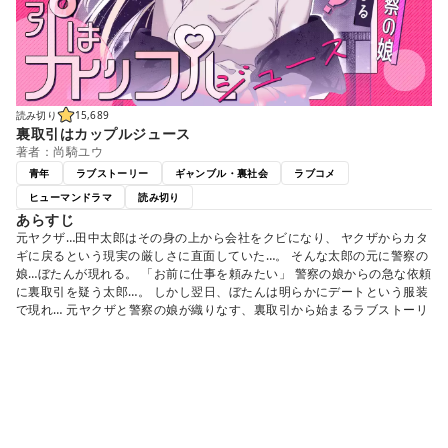
読み切り
15,689
裏取引はカップルジュース
著者：尚騎ユウ
青年
ラブストーリー
ギャンブル・裏社会
ラブコメ
ヒューマンドラマ
読み切り
あらすじ
元ヤクザ…田中太郎はその身の上から会社をクビになり、 ヤクザからカタ
ギに戻るという現実の厳しさに直面していた…。 そんな太郎の元に警察の
娘…ぼたんが現れる。 「お前に仕事を頼みたい」 警察の娘からの急な依頼
に裏取引を疑う太郎…。 しかし翌日、ぼたんは明らかにデートという服装
で現れ… 元ヤクザと警察の娘が織りなす、裏取引から始まるラブストーリ
ー
エピソード一覧
※
,
はアプリで使えます
最初から
最新から