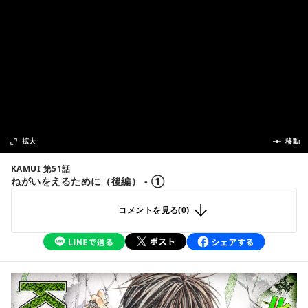
次の話
拡大
前の話
移動
KAMUI 第51話
ねがいをえるために（後編） - ①
コメントを見る(
0
)