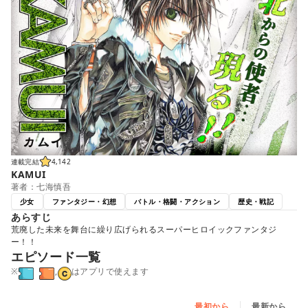
連載完結
4,142
KAMUI
著者：七海慎吾
少女
ファンタジー・幻想
バトル・格闘・アクション
歴史・戦記
あらすじ
荒廃した未来を舞台に繰り広げられるスーパーヒロイックファンタジ
ー！！
エピソード一覧
※
,
はアプリで使えます
最初から
最新から