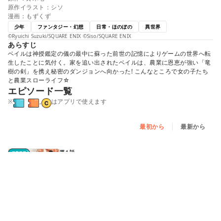
原作イラスト：シソ
漫画：もずくず
少年
ファンタジー・幻想
日常・ほのぼの
異世界
©Ryuichi Suzuki/SQUARE ENIX ©Siso/SQUARE ENIX
あらすじ
ベイルは神授鑑定の儀の最中に蘇った前世の記憶によりゲームの世界へ転
生したことに気付く。家を追い出されたベイルは、農業に恩恵が強い「竜
樹の剣」を携え秘密のダンジョンへ向かった! こんなところで女の子たち
と農業スローライフ☆
エピソード一覧
※
,
はアプリで使えます
最初から
最新から
第１話
ツリーハウスを作ろう - ①
第１話
ツリーハウスを作ろう - ②