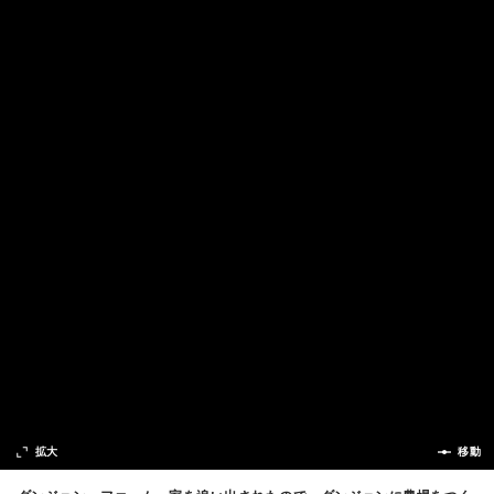
次の話
拡大
前の話
移動