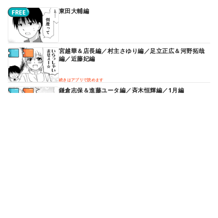
東田大輔編
宮越華＆店長編／村主さゆり編／足立正広＆河野拓哉
編／近藤妃編
続きはアプリで読めます
鎌倉志保＆進藤ユータ編／斉木恒輝編／1月編
続きはアプリで読めます
2月編／3月編
続きはアプリで読めます
4月編／5月編
続きはアプリで読めます