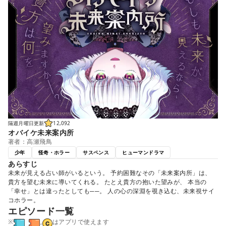
隔週月曜日更新
12,092
オバイケ未来案内所
著者：高瀬飛鳥
少年
怪奇・ホラー
サスペンス
ヒューマンドラマ
あらすじ
未来が見える占い師がいるという。 予約困難なその「未来案内所」は、
貴方を望む未来に導いてくれる。 たとえ貴方の抱いた望みが、 本当の
「幸せ」とは違ったとしても──。 人の心の深淵を覗き込む、未来視サイ
コホラー。
エピソード一覧
※
,
はアプリで使えます