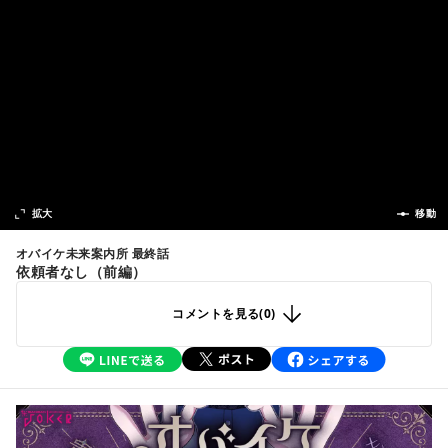
次の話
拡大
前の話
移動
オバイケ未来案内所 最終話
依頼者なし（前編）
コメントを見る(
0
)