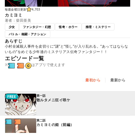
毎週金曜日更新
4,703
カミヨミ
著者：柴田亜美
少女
ファンタジー・幻想
怪奇・ホラー
推理・ミステリー
バトル・格闘・アクション
あらすじ
小村全滅殺人事件を皮切りに“謎”と“怪し”が入り乱れる。“あってはならな
いもの”をめぐる少年達のミステリアス伝奇ファンタジー！！
エピソード一覧
※
,
はアプリで使えます
最初から
最新から
第一話
散ルタメニ狂イ咲ケ
第二話
カミヨミの姫（前編）