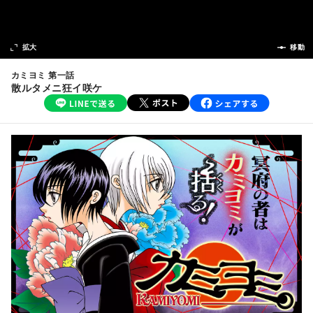
次の話
拡大
前の話
移動
カミヨミ 第一話
散ルタメニ狂イ咲ケ